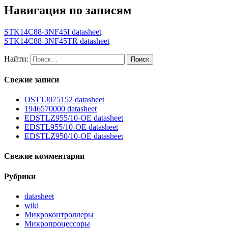
Навигация по записям
STK14C88-3NF45I datasheet
STK14C88-3NF45TR datasheet
Найти:
Свежие записи
OSTTJ075152 datasheet
1946570000 datasheet
EDSTLZ955/10-OE datasheet
EDSTL955/10-OE datasheet
EDSTLZ950/10-OE datasheet
Свежие комментарии
Рубрики
datasheet
wiki
Микроконтроллеры
Микропроцессоры