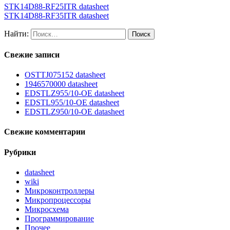
STK14D88-RF25ITR datasheet
STK14D88-RF35ITR datasheet
Найти:
Свежие записи
OSTTJ075152 datasheet
1946570000 datasheet
EDSTLZ955/10-OE datasheet
EDSTL955/10-OE datasheet
EDSTLZ950/10-OE datasheet
Свежие комментарии
Рубрики
datasheet
wiki
Микроконтроллеры
Микропроцессоры
Микросхема
Программирование
Прочее