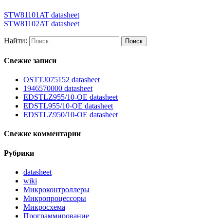
STW81101AT datasheet
STW81102AT datasheet
Найти:
Свежие записи
OSTTJ075152 datasheet
1946570000 datasheet
EDSTLZ955/10-OE datasheet
EDSTL955/10-OE datasheet
EDSTLZ950/10-OE datasheet
Свежие комментарии
Рубрики
datasheet
wiki
Микроконтроллеры
Микропроцессоры
Микросхема
Программирование