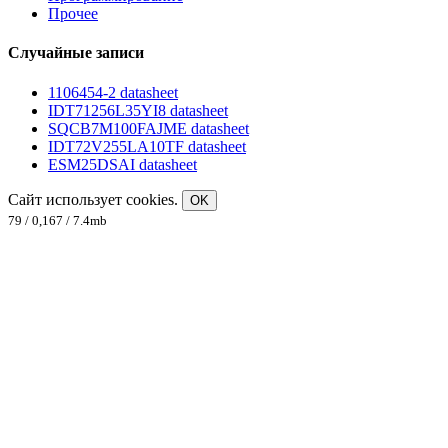
Прочее
Случайные записи
1106454-2 datasheet
IDT71256L35YI8 datasheet
SQCB7M100FAJME datasheet
IDT72V255LA10TF datasheet
ESM25DSAI datasheet
Сайт использует cookies.
OK
79 / 0,167 / 7.4mb