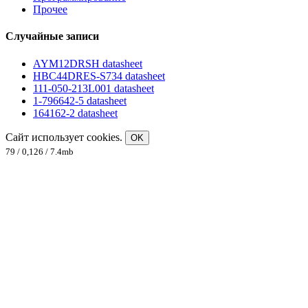
Прочее
Случайные записи
AYM12DRSH datasheet
HBC44DRES-S734 datasheet
111-050-213L001 datasheet
1-796642-5 datasheet
164162-2 datasheet
Сайт использует cookies.
OK
79 / 0,126 / 7.4mb