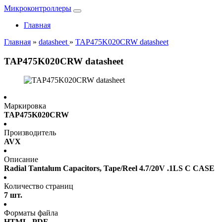
Микроконтроллеры
Главная
Главная
»
datasheet
»
TAP475K020CRW datasheet
TAP475K020CRW datasheet
Маркировка
TAP475K020CRW
Производитель
AVX
Описание
Radial Tantalum Capacitors, Tape/Reel 4.7/20V .1LS C CASE
Количество страниц
7 шт.
Форматы файла
HTML, PDF