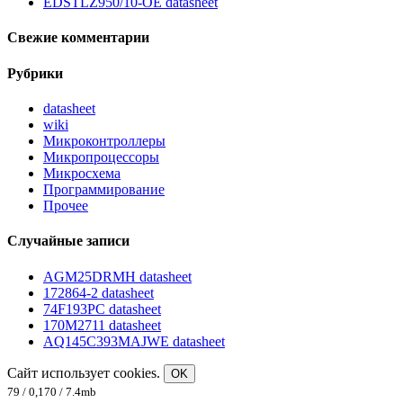
EDSTLZ950/10-OE datasheet
Свежие комментарии
Рубрики
datasheet
wiki
Микроконтроллеры
Микропроцессоры
Микросхема
Программирование
Прочее
Случайные записи
AGM25DRMH datasheet
172864-2 datasheet
74F193PC datasheet
170M2711 datasheet
AQ145C393MAJWE datasheet
Сайт использует cookies.
OK
79 / 0,170 / 7.4mb