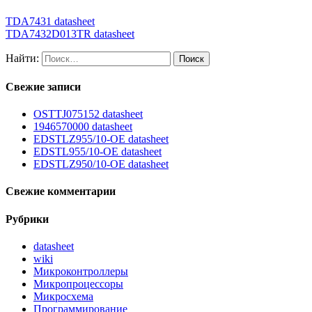
TDA7431 datasheet
TDA7432D013TR datasheet
Найти:
Свежие записи
OSTTJ075152 datasheet
1946570000 datasheet
EDSTLZ955/10-OE datasheet
EDSTL955/10-OE datasheet
EDSTLZ950/10-OE datasheet
Свежие комментарии
Рубрики
datasheet
wiki
Микроконтроллеры
Микропроцессоры
Микросхема
Программирование