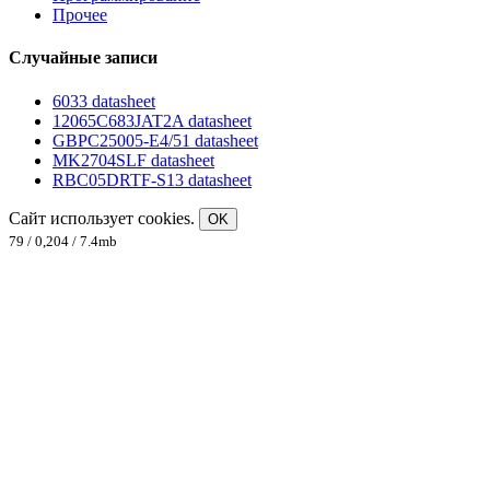
Прочее
Случайные записи
6033 datasheet
12065C683JAT2A datasheet
GBPC25005-E4/51 datasheet
MK2704SLF datasheet
RBC05DRTF-S13 datasheet
Сайт использует cookies.
OK
79 / 0,204 / 7.4mb