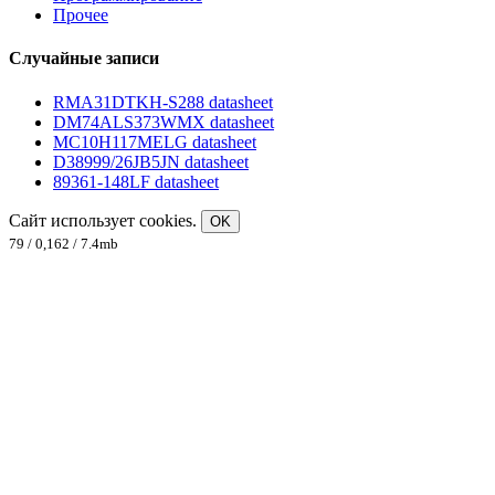
Прочее
Случайные записи
RMA31DTKH-S288 datasheet
DM74ALS373WMX datasheet
MC10H117MELG datasheet
D38999/26JB5JN datasheet
89361-148LF datasheet
Сайт использует cookies.
OK
79 / 0,162 / 7.4mb