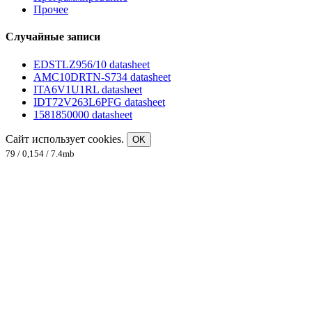
Прочее
Случайные записи
EDSTLZ956/10 datasheet
AMC10DRTN-S734 datasheet
ITA6V1U1RL datasheet
IDT72V263L6PFG datasheet
1581850000 datasheet
Сайт использует cookies.
OK
79 / 0,154 / 7.4mb