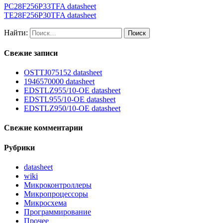
PC28F256P33TFA datasheet
TE28F256P30TFA datasheet
Найти:
Свежие записи
OSTTJ075152 datasheet
1946570000 datasheet
EDSTLZ955/10-OE datasheet
EDSTL955/10-OE datasheet
EDSTLZ950/10-OE datasheet
Свежие комментарии
Рубрики
datasheet
wiki
Микроконтроллеры
Микропроцессоры
Микросхема
Программирование
Прочее