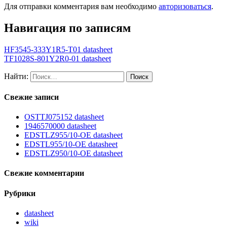
Для отправки комментария вам необходимо
авторизоваться
.
Навигация по записям
HF3545-333Y1R5-T01 datasheet
TF1028S-801Y2R0-01 datasheet
Найти:
Свежие записи
OSTTJ075152 datasheet
1946570000 datasheet
EDSTLZ955/10-OE datasheet
EDSTL955/10-OE datasheet
EDSTLZ950/10-OE datasheet
Свежие комментарии
Рубрики
datasheet
wiki