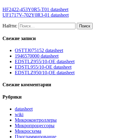
HF2422-453Y0R5-T01 datasheet
UF1717V-702Y0R3-01 datasheet
Найти:
Свежие записи
OSTTJ075152 datasheet
1946570000 datasheet
EDSTLZ955/10-OE datasheet
EDSTL955/10-OE datasheet
EDSTLZ950/10-OE datasheet
Свежие комментарии
Рубрики
datasheet
wiki
Микроконтроллеры
Микропроцессоры
Микросхема
Программирование