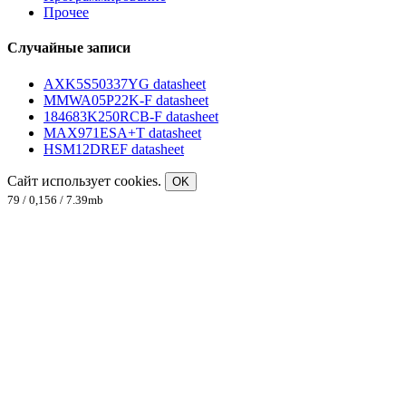
Прочее
Случайные записи
AXK5S50337YG datasheet
MMWA05P22K-F datasheet
184683K250RCB-F datasheet
MAX971ESA+T datasheet
HSM12DREF datasheet
Сайт использует cookies.
OK
79 / 0,156 / 7.39mb