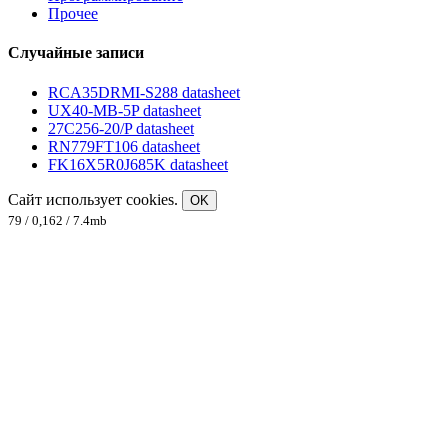
Прочее
Случайные записи
RCA35DRMI-S288 datasheet
UX40-MB-5P datasheet
27C256-20/P datasheet
RN779FT106 datasheet
FK16X5R0J685K datasheet
Сайт использует cookies.
OK
79 / 0,162 / 7.4mb