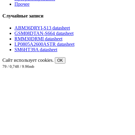
Прочее
Случайные записи
ABM36DRYI-S13 datasheet
GSM08DTAN-S664 datasheet
RMM30DRMI datasheet
LP0805A2600ASTR datasheet
SM6HT39A datasheet
Сайт использует cookies.
OK
79 / 0,748 / 9.96mb