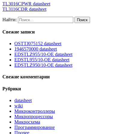
TL3016CPWR datasheet
TL3116CDR datasheet
Найти:
Свежие записи
OSTTJ075152 datasheet
1946570000 datasheet
EDSTLZ955/10-OE datasheet
EDSTL955/10-OE datasheet
EDSTLZ950/10-OE datasheet
Свежие комментарии
Рубрики
datasheet
wiki
Микроконтроллеры
Микропроцессоры
Микросхема
Программирование
Прочее