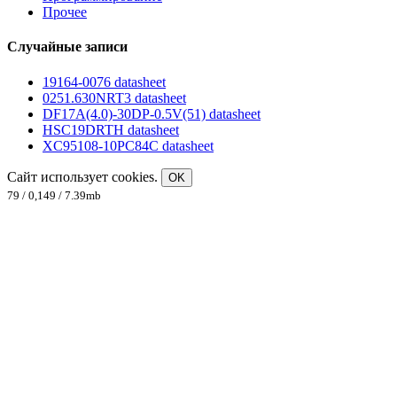
Прочее
Случайные записи
19164-0076 datasheet
0251.630NRT3 datasheet
DF17A(4.0)-30DP-0.5V(51) datasheet
HSC19DRTH datasheet
XC95108-10PC84C datasheet
Сайт использует cookies.
OK
79 / 0,149 / 7.39mb