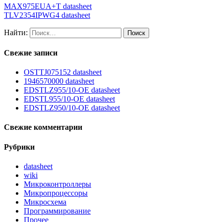
MAX975EUA+T datasheet
TLV2354IPWG4 datasheet
Найти:
Свежие записи
OSTTJ075152 datasheet
1946570000 datasheet
EDSTLZ955/10-OE datasheet
EDSTL955/10-OE datasheet
EDSTLZ950/10-OE datasheet
Свежие комментарии
Рубрики
datasheet
wiki
Микроконтроллеры
Микропроцессоры
Микросхема
Программирование
Прочее