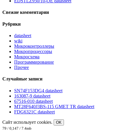
EDSTLZ950/10-OE datasheet
Свежие комментарии
Рубрики
datasheet
wiki
Микроконтроллеры
Микропроцессоры
Микросхема
Программирование
Прочее
Случайные записи
SN74F153DG4 datasheet
163087-9 datasheet
67516-010 datasheet
MT28F640J3BS-115 GMET TR datasheet
FDG6321C datasheet
Сайт использует cookies.
OK
79 / 0,147 / 7.4mb