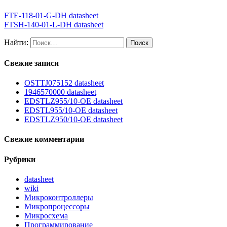
FTE-118-01-G-DH datasheet
FTSH-140-01-L-DH datasheet
Найти:
Свежие записи
OSTTJ075152 datasheet
1946570000 datasheet
EDSTLZ955/10-OE datasheet
EDSTL955/10-OE datasheet
EDSTLZ950/10-OE datasheet
Свежие комментарии
Рубрики
datasheet
wiki
Микроконтроллеры
Микропроцессоры
Микросхема
Программирование