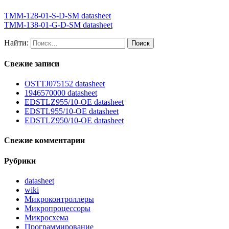
TMM-128-01-S-D-SM datasheet
TMM-138-01-G-D-SM datasheet
Найти:
Свежие записи
OSTTJ075152 datasheet
1946570000 datasheet
EDSTLZ955/10-OE datasheet
EDSTL955/10-OE datasheet
EDSTLZ950/10-OE datasheet
Свежие комментарии
Рубрики
datasheet
wiki
Микроконтроллеры
Микропроцессоры
Микросхема
Программирование