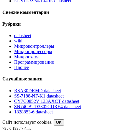
EDSTLZ950/10-OE datasheet
Свежие комментарии
Рубрики
datasheet
wiki
Микроконтроллеры
Микропроцессоры
Микросхема
Программирование
Прочее
Случайные записи
RSA30DRMD datasheet
SS-7188-NF-K1 datasheet
CY7C0852V-133AXCT datasheet
SN74CBTD3305CDRE4 datasheet
1828853-6 datasheet
Сайт использует cookies.
OK
79 / 0,199 / 7.4mb