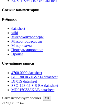
EDSTLZ950/10-OE datasheet
Свежие комментарии
Рубрики
datasheet
wiki
Микроконтроллеры
Микропроцессоры
Микросхема
Программирование
Прочее
Случайные записи
4700.0009 datasheet
GEC30DRYN-S734 datasheet
DF01S datasheet
SSQ-128-02-S-S-RA datasheet
MD015C563KAB datasheet
Сайт использует cookies.
OK
79 / 0,171 / 7.4mb