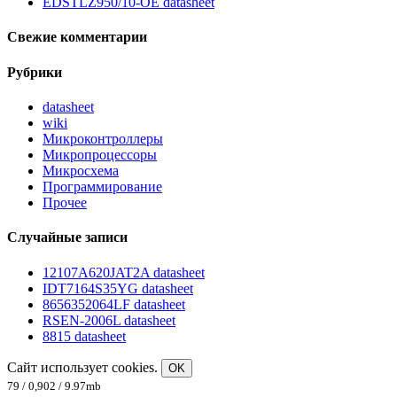
EDSTLZ950/10-OE datasheet
Свежие комментарии
Рубрики
datasheet
wiki
Микроконтроллеры
Микропроцессоры
Микросхема
Программирование
Прочее
Случайные записи
12107A620JAT2A datasheet
IDT7164S35YG datasheet
8656352064LF datasheet
RSEN-2006L datasheet
8815 datasheet
Сайт использует cookies.
OK
79 / 0,902 / 9.97mb