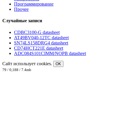
Программирование
Прочее
Случайные записи
CDBC3100-G datasheet
AT49BV040-12TC datasheet
SN74LS158DRG4 datasheet
CD74HCT221E datasheet
ADC084S101CIMM/NOPB datasheet
Сайт использует cookies.
OK
79 / 0,188 / 7.4mb