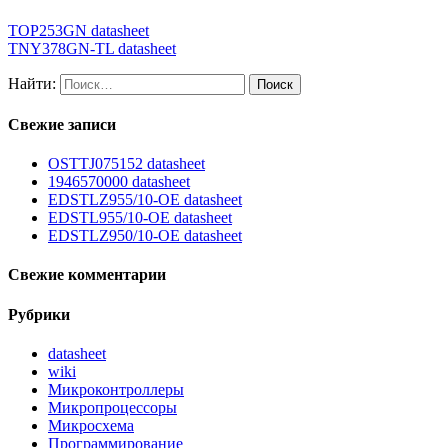
TOP253GN datasheet
TNY378GN-TL datasheet
Найти:
Свежие записи
OSTTJ075152 datasheet
1946570000 datasheet
EDSTLZ955/10-OE datasheet
EDSTL955/10-OE datasheet
EDSTLZ950/10-OE datasheet
Свежие комментарии
Рубрики
datasheet
wiki
Микроконтроллеры
Микропроцессоры
Микросхема
Программирование