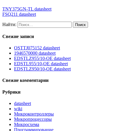
TNY375GN-TL datasheet
FSQ211 datasheet
Найти:
Свежие записи
OSTTJ075152 datasheet
1946570000 datasheet
EDSTLZ955/10-OE datasheet
EDSTL955/10-OE datasheet
EDSTLZ950/10-OE datasheet
Свежие комментарии
Рубрики
datasheet
wiki
Микроконтроллеры
Микропроцессоры
Микросхема
Программирование