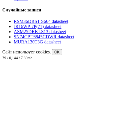
Случайные записи
RSM36DRST-S664 datasheet
JR16WP-7P(71) datasheet
ASM25DRKI-S13 datasheet
SN74CBT6845CDWR datasheet
MURA130T3G datasheet
Сайт использует cookies.
OK
79 / 0,144 / 7.39mb