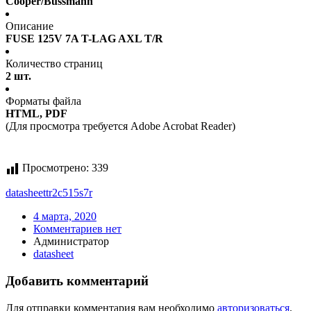
Cooper/Bussmann
Описание
FUSE 125V 7A T-LAG AXL T/R
Количество страниц
2 шт.
Форматы файла
HTML, PDF
(Для просмотра требуется Adobe Acrobat Reader)
Просмотрено:
339
datasheet
tr2c515s7r
4 марта, 2020
Комментариев нет
Администратор
datasheet
Добавить комментарий
Для отправки комментария вам необходимо
авторизоваться
.