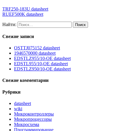
TRF250-183U datasheet
RUEF500K datasheet
Найти:
Свежие записи
OSTTJ075152 datasheet
1946570000 datasheet
EDSTLZ955/10-OE datasheet
EDSTL955/10-OE datasheet
EDSTLZ950/10-OE datasheet
Свежие комментарии
Рубрики
datasheet
wiki
Микроконтроллеры
Микропроцессоры
Микросхема
Программирование