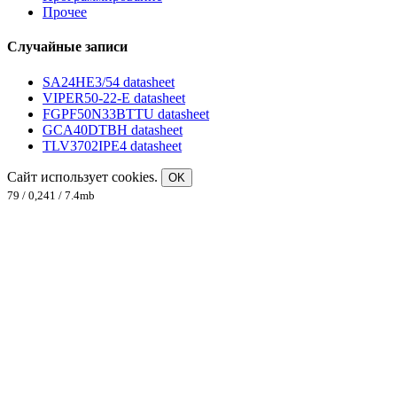
Прочее
Случайные записи
SA24HE3/54 datasheet
VIPER50-22-E datasheet
FGPF50N33BTTU datasheet
GCA40DTBH datasheet
TLV3702IPE4 datasheet
Сайт использует cookies.
OK
79 / 0,241 / 7.4mb