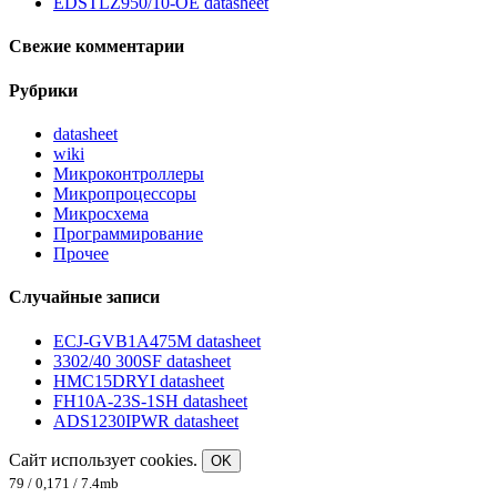
EDSTLZ950/10-OE datasheet
Свежие комментарии
Рубрики
datasheet
wiki
Микроконтроллеры
Микропроцессоры
Микросхема
Программирование
Прочее
Случайные записи
ECJ-GVB1A475M datasheet
3302/40 300SF datasheet
HMC15DRYI datasheet
FH10A-23S-1SH datasheet
ADS1230IPWR datasheet
Сайт использует cookies.
OK
79 / 0,171 / 7.4mb