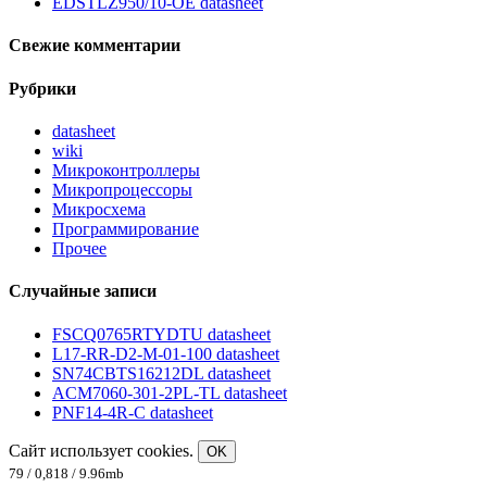
EDSTLZ950/10-OE datasheet
Свежие комментарии
Рубрики
datasheet
wiki
Микроконтроллеры
Микропроцессоры
Микросхема
Программирование
Прочее
Случайные записи
FSCQ0765RTYDTU datasheet
L17-RR-D2-M-01-100 datasheet
SN74CBTS16212DL datasheet
ACM7060-301-2PL-TL datasheet
PNF14-4R-C datasheet
Сайт использует cookies.
OK
79 / 0,818 / 9.96mb