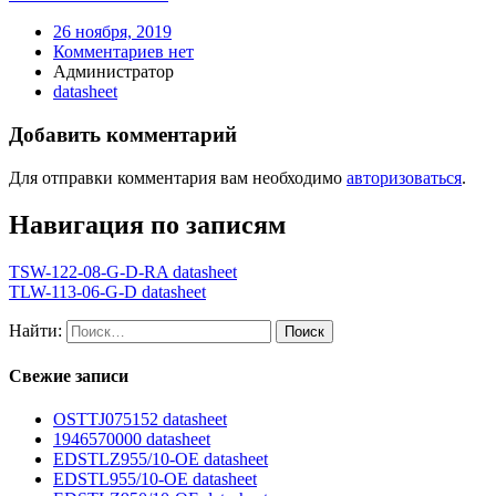
26 ноября, 2019
Комментариев нет
Администратор
datasheet
Добавить комментарий
Для отправки комментария вам необходимо
авторизоваться
.
Навигация по записям
TSW-122-08-G-D-RA datasheet
TLW-113-06-G-D datasheet
Найти:
Свежие записи
OSTTJ075152 datasheet
1946570000 datasheet
EDSTLZ955/10-OE datasheet
EDSTL955/10-OE datasheet