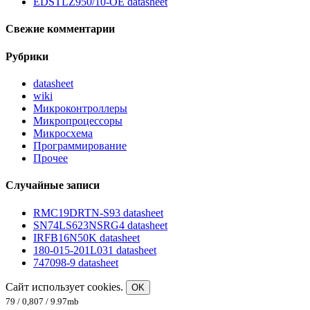
EDSTLZ950/10-OE datasheet
Свежие комментарии
Рубрики
datasheet
wiki
Микроконтроллеры
Микропроцессоры
Микросхема
Программирование
Прочее
Случайные записи
RMC19DRTN-S93 datasheet
SN74LS623NSRG4 datasheet
IRFB16N50K datasheet
180-015-201L031 datasheet
747098-9 datasheet
Сайт использует cookies.
OK
79 / 0,807 / 9.97mb