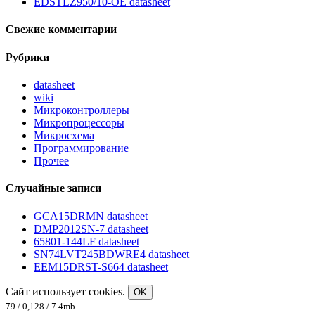
EDSTLZ950/10-OE datasheet
Свежие комментарии
Рубрики
datasheet
wiki
Микроконтроллеры
Микропроцессоры
Микросхема
Программирование
Прочее
Случайные записи
GCA15DRMN datasheet
DMP2012SN-7 datasheet
65801-144LF datasheet
SN74LVT245BDWRE4 datasheet
EEM15DRST-S664 datasheet
Сайт использует cookies.
OK
79 / 0,128 / 7.4mb