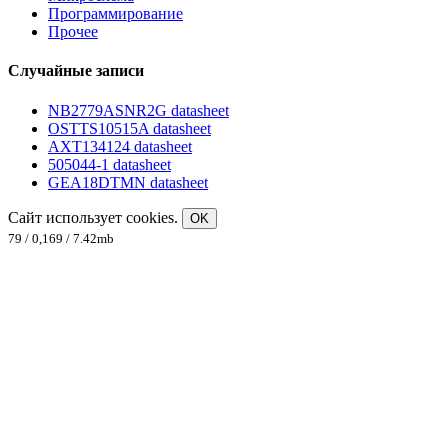
Программирование
Прочее
Случайные записи
NB2779ASNR2G datasheet
OSTTS10515A datasheet
AXT134124 datasheet
505044-1 datasheet
GEA18DTMN datasheet
Сайт использует cookies.
OK
79 / 0,169 / 7.42mb