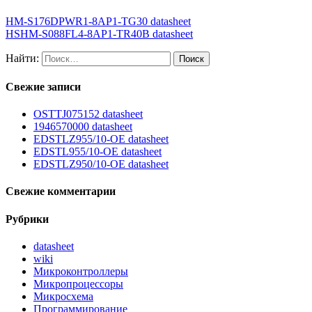
HM-S176DPWR1-8AP1-TG30 datasheet
HSHM-S088FL4-8AP1-TR40B datasheet
Найти:
Свежие записи
OSTTJ075152 datasheet
1946570000 datasheet
EDSTLZ955/10-OE datasheet
EDSTL955/10-OE datasheet
EDSTLZ950/10-OE datasheet
Свежие комментарии
Рубрики
datasheet
wiki
Микроконтроллеры
Микропроцессоры
Микросхема
Программирование