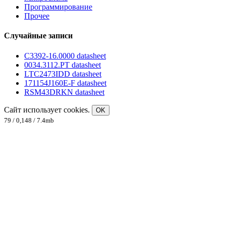
Программирование
Прочее
Случайные записи
C3392-16.0000 datasheet
0034.3112.PT datasheet
LTC2473IDD datasheet
171154J160E-F datasheet
RSM43DRKN datasheet
Сайт использует cookies.
OK
79 / 0,148 / 7.4mb