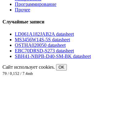
Программирование
Прочее
Случайные записи
LD061A182JAB2A datasheet
MS3456W14S-5S datasheet
OSTHA020050 datasheet
EBC70DRSD-S273 datasheet
SBH41-NBPB-D40-SM-BK datasheet
Сайт использует cookies.
OK
79 / 0,152 / 7.4mb