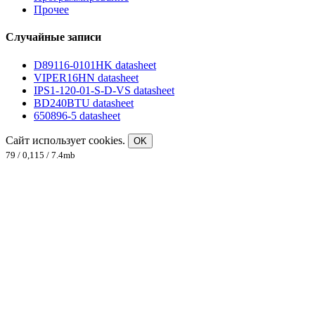
Прочее
Случайные записи
D89116-0101HK datasheet
VIPER16HN datasheet
IPS1-120-01-S-D-VS datasheet
BD240BTU datasheet
650896-5 datasheet
Сайт использует cookies.
OK
79 / 0,115 / 7.4mb