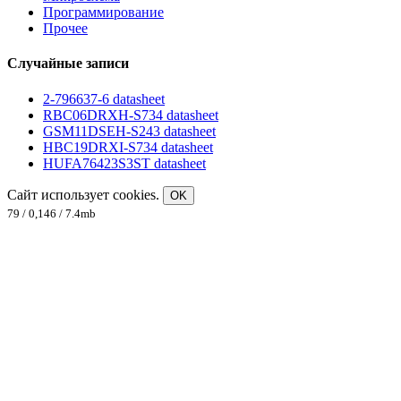
Программирование
Прочее
Случайные записи
2-796637-6 datasheet
RBC06DRXH-S734 datasheet
GSM11DSEH-S243 datasheet
HBC19DRXI-S734 datasheet
HUFA76423S3ST datasheet
Сайт использует cookies.
OK
79 / 0,146 / 7.4mb