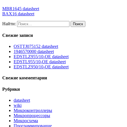
MBR1645 datasheet
BAX16 datasheet
Найти:
Свежие записи
OSTTJ075152 datasheet
1946570000 datasheet
EDSTLZ955/10-OE datasheet
EDSTL955/10-OE datasheet
EDSTLZ950/10-OE datasheet
Свежие комментарии
Рубрики
datasheet
wiki
Микроконтроллеры
Микропроцессоры
Микросхема
Программирование