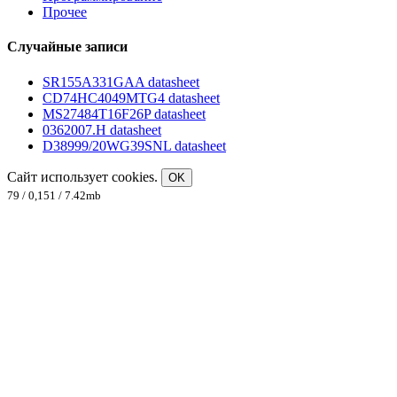
Прочее
Случайные записи
SR155A331GAA datasheet
CD74HC4049MTG4 datasheet
MS27484T16F26P datasheet
0362007.H datasheet
D38999/20WG39SNL datasheet
Сайт использует cookies.
OK
79 / 0,151 / 7.42mb