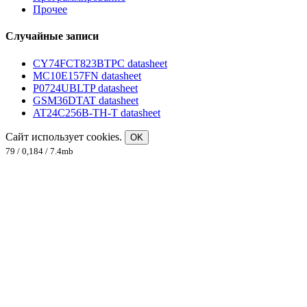
Прочее
Случайные записи
CY74FCT823BTPC datasheet
MC10E157FN datasheet
P0724UBLTP datasheet
GSM36DTAT datasheet
AT24C256B-TH-T datasheet
Сайт использует cookies.
OK
79 / 0,184 / 7.4mb