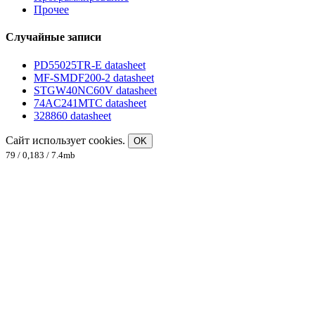
Прочее
Случайные записи
PD55025TR-E datasheet
MF-SMDF200-2 datasheet
STGW40NC60V datasheet
74AC241MTC datasheet
328860 datasheet
Сайт использует cookies.
OK
79 / 0,183 / 7.4mb