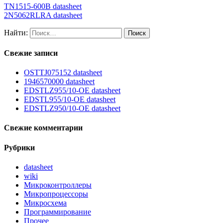
TN1515-600B datasheet
2N5062RLRA datasheet
Найти:
Свежие записи
OSTTJ075152 datasheet
1946570000 datasheet
EDSTLZ955/10-OE datasheet
EDSTL955/10-OE datasheet
EDSTLZ950/10-OE datasheet
Свежие комментарии
Рубрики
datasheet
wiki
Микроконтроллеры
Микропроцессоры
Микросхема
Программирование
Прочее