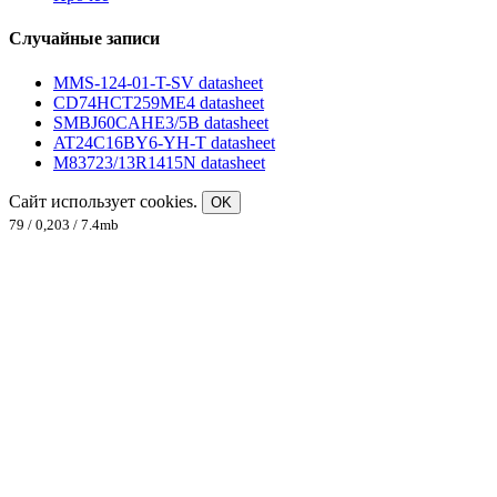
Случайные записи
MMS-124-01-T-SV datasheet
CD74HCT259ME4 datasheet
SMBJ60CAHE3/5B datasheet
AT24C16BY6-YH-T datasheet
M83723/13R1415N datasheet
Сайт использует cookies.
OK
79 / 0,203 / 7.4mb