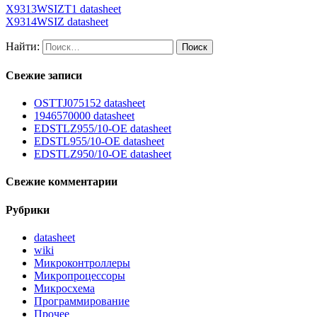
X9313WSIZT1 datasheet
X9314WSIZ datasheet
Найти:
Свежие записи
OSTTJ075152 datasheet
1946570000 datasheet
EDSTLZ955/10-OE datasheet
EDSTL955/10-OE datasheet
EDSTLZ950/10-OE datasheet
Свежие комментарии
Рубрики
datasheet
wiki
Микроконтроллеры
Микропроцессоры
Микросхема
Программирование
Прочее